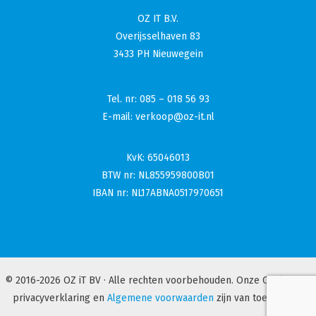
OZ IT B.V.
Overijsselhaven 83
3433 PH Nieuwegein
Tel. nr:
085 – 018 56 93
E-mail:
verkoop@oz-it.nl
KvK: 65046013
BTW nr: NL855959800B01
IBAN nr: NL17ABNA0517970651
© 2016-2026 OZ iT BV · Alle rechten voorbehouden. Onze Cookie- en
privacyverklaring en
Algemene voorwaarden
zijn van toepassing.