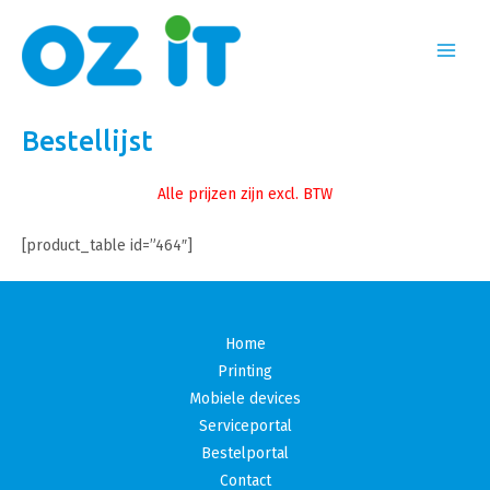
Ga
naar
Main
de
inhoud
Menu
Bestellijst
Alle prijzen zijn excl. BTW
[product_table id=”464″]
Home
Printing
Mobiele devices
Serviceportal
Bestelportal
Contact