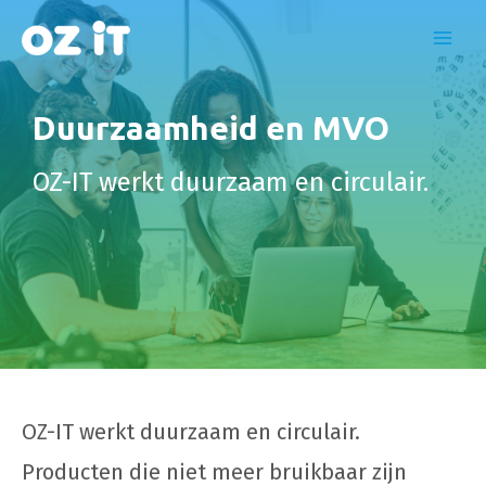
Ga
naar
Main
de
inhoud
Menu
Duurzaamheid en MVO
OZ-IT werkt duurzaam en circulair.
OZ-IT werkt duurzaam en circulair.
Producten die niet meer bruikbaar zijn