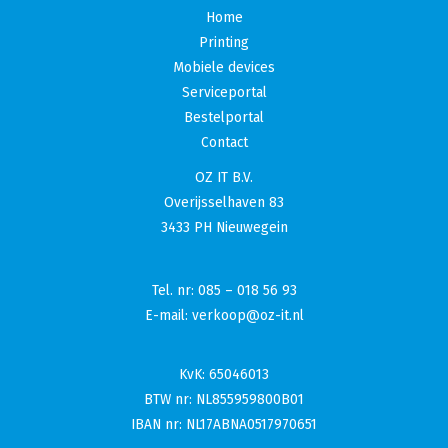
Home
Printing
Mobiele devices
Serviceportal
Bestelportal
Contact
OZ IT B.V.
Overijsselhaven 83
3433 PH Nieuwegein
Tel. nr:
085 – 018 56 93
E-mail:
verkoop@oz-it.nl
KvK: 65046013
BTW nr: NL855959800B01
IBAN nr: NL17ABNA0517970651